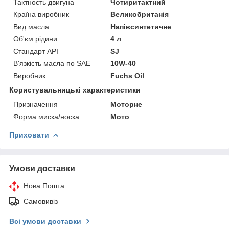
Тактность двигуна
Чотиритактний
Країна виробник
Великобританія
Вид масла
Напівсинтетичне
Об'єм рідини
4 л
Стандарт API
SJ
В'язкість масла по SAE
10W-40
Виробник
Fuchs Oil
Користувальницькі характеристики
Призначення
Моторне
Форма миска/носка
Мото
Приховати
Умови доставки
Нова Пошта
Самовивіз
Всі умови доставки