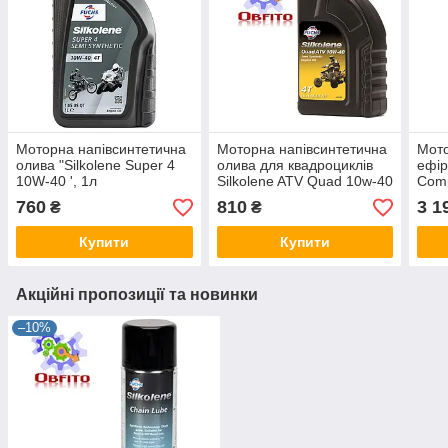
Моторна напівсинтетична
Моторна напівсинтетична
Мото
олива "Silkolene Super 4
олива для квадроциклів
ефір
10W-40 ', 1л
Silkolene ATV Quad 10w-40
Comp
1л
760
810
3 1
₴
₴
Купити
Купити
Акційні пропозиції та новинки
–10%