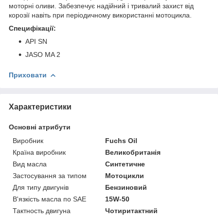
моторні оливи. Забезпечує надійний і тривалий захист від
корозії навіть при періодичному використанні мотоцикла.
Специфікації:
API SN
JASO MA 2
Приховати
Характеристики
Основні атрибути
Виробник
Fuchs Oil
Країна виробник
Великобританія
Вид масла
Синтетичне
Застосування за типом
Мотоцикли
Для типу двигунів
Бензиновий
В'язкість масла по SAE
15W-50
Тактность двигуна
Чотиритактний