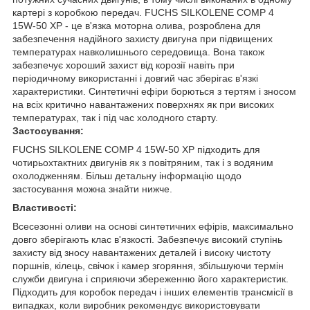
картері з коробкою передач. FUCHS SILKOLENE COMP 4
15W-50 XP - це в'язка моторна олива, розроблена для
забезпечення надійного захисту двигуна при підвищених
температурах навколишнього середовища. Вона також
забезпечує хороший захист від корозії навіть при
періодичному використанні і довгий час зберігає в'язкі
характеристики. Синтетичні ефіри борються з тертям і зносом
на всіх критично навантажених поверхнях як при високих
температурах, так і під час холодного старту.
Застосування:
FUCHS SILKOLENE COMP 4 15W-50 XP підходить для
чотирьохтактних двигунів як з повітряним, так і з водяним
охолодженням. Більш детальну інформацію щодо
застосування можна знайти нижче.
Властивості:
Всесезонні оливи на основі синтетичних ефірів, максимально
довго зберігають клас в'язкості. Забезпечує високий ступінь
захисту від зносу навантажених деталей і високу чистоту
поршнів, кілець, свічок і камер згоряння, збільшуючи термін
служби двигуна і сприяючи збереженню його характеристик.
Підходить для коробок передач і інших елементів трансмісії в
випадках, коли виробник рекомендує використовувати