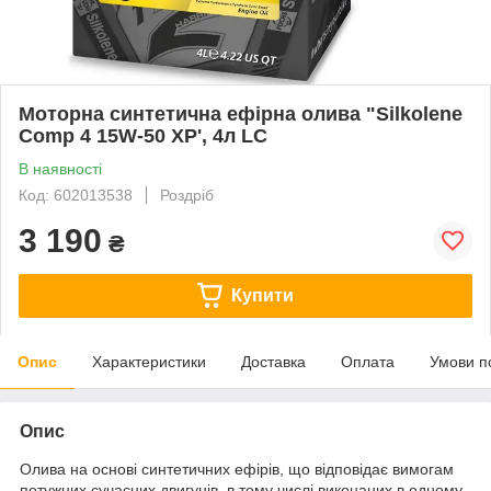
Моторна синтетична ефірна олива "Silkolene
Comp 4 15W-50 XP', 4л LC
В наявності
Код: 602013538
Роздріб
3 190
₴
Купити
Опис
Характеристики
Доставка
Оплата
Умови п
Опис
Олива на основі синтетичних ефірів, що відповідає вимогам
потужних сучасних двигунів, в тому числі виконаних в одному