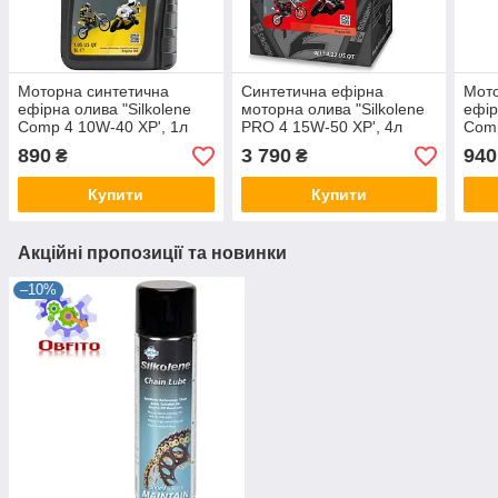
Моторна синтетична
Синтетична ефірна
Мото
ефірна олива "Silkolene
моторна олива "Silkolene
ефір
Comp 4 10W-40 XP', 1л
PRO 4 15W-50 XP', 4л
Comp
Lube Cube
890
3 790
940
₴
₴
Купити
Купити
Акційні пропозиції та новинки
–10%