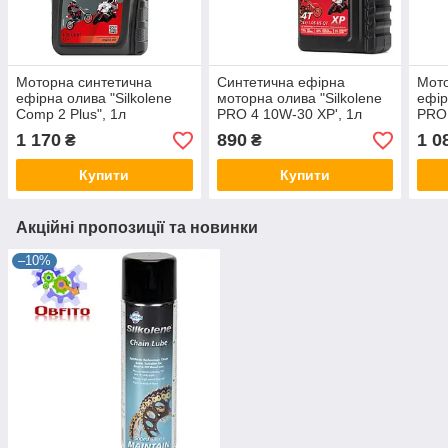
Моторна синтетична
Синтетична ефірна
Мото
ефірна олива "Silkolene
моторна олива "Silkolene
ефір
Comp 2 Plus", 1л
PRO 4 10W-30 XP', 1л
PRO 
1 170
890
1 0
₴
₴
Купити
Купити
Акційні пропозиції та новинки
–10%