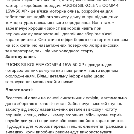
картері з коробкою передач. FUCHS SILKOLENE COMP 4
15W-50 XP - це в'язка моторна олива, розроблена для
забезпечення надійного захисту двигуна при підвищених
температурах навколишнього середовища. Вона також
забезпечує хороший захист від корозії навіть при
періодичному використанні і довгий час зберігає в'язкі
характеристики. Синтетичні ефіри борються з тертям і зносом
на всіх критично навантажених поверхнях як при високих
температурах, так і під час холодного старту.
Застосування:
FUCHS SILKOLENE COMP 4 15W-50 XP підходить для
чотирьохтактних двигунів як з повітряним, так і з водяним
охолодженням. Більш детальну інформацію щодо
застосування можна знайти нижче.
Властивості:
Всесезонні оливи на основі синтетичних ефірів, максимально
довго зберігають клас в'язкості. Забезпечує високий ступінь
захисту від зносу навантажених деталей і високу чистоту
поршнів, кілець, свічок і камер згоряння, збільшуючи термін
служби двигуна і сприяючи збереженню його характеристик.
Підходить для коробок передач і інших елементів трансмісії в
випадках, коли виробник рекомендує використовувати