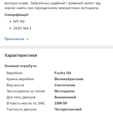
моторні оливи. Забезпечує надійний і тривалий захист від
корозії навіть при періодичному використанні мотоцикла.
Специфікації:
API SN
JASO MA 2
Приховати
Характеристики
Основні атрибути
Виробник
Fuchs Oil
Країна виробник
Великобританія
Вид масла
Синтетичне
Застосування за типом
Мотоцикли
Для типу двигунів
Бензиновий
В'язкість масла по SAE
15W-50
Тактность двигуна
Чотиритактний