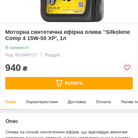
Моторна синтетична ефірна олива "Silkolene
Comp 4 15W-50 XP', 1л
В наявності
Код: 601449727
Роздріб
940
₴
Купити
Опис
Характеристики
Доставка
Оплата
Умови п
Опис
Олива на основі синтетичних ефірів, що відповідає вимогам
потужних сучасних двигунів, в тому числі виконаних в одному