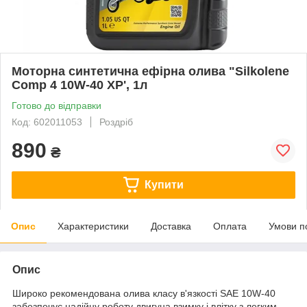
Моторна синтетична ефірна олива "Silkolene
Comp 4 10W-40 XP', 1л
Готово до відправки
Код: 602011053
Роздріб
890
₴
Купити
Опис
Характеристики
Доставка
Оплата
Умови п
Опис
Широко рекомендована олива класу в'язкості SAE 10W-40
забезпечує надійну роботу двигуна взимку і влітку з легким