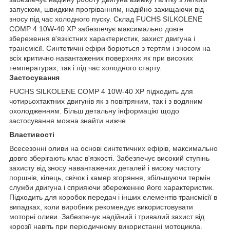
запуском, швидким прогріванням, надійно захищаючи від
зносу під час холодного пуску. Склад FUCHS SILKOLENE
COMP 4 10W-40 XP забезпечує максимально довге
збереження в'язкістних характеристик, захист двигуна і
трансмісії. Синтетичні ефіри борються з тертям і зносом на
всіх критично навантажених поверхнях як при високих
температурах, так і під час холодного старту.
Застосування
FUCHS SILKOLENE COMP 4 10W-40 XP підходить для
чотирьохтактних двигунів як з повітряним, так і з водяним
охолодженням. Більш детальну інформацію щодо
застосування можна знайти нижче.
Властивості
Всесезонні оливи на основі синтетичних ефірів, максимально
довго зберігають клас в'язкості. Забезпечує високий ступінь
захисту від зносу навантажених деталей і високу чистоту
поршнів, кілець, свічок і камер згоряння, збільшуючи термін
служби двигуна і сприяючи збереженню його характеристик.
Підходить для коробок передач і інших елементів трансмісії в
випадках, коли виробник рекомендує використовувати
моторні оливи. Забезпечує надійний і тривалий захист від
корозії навіть при періодичному використанні мотоцикла.