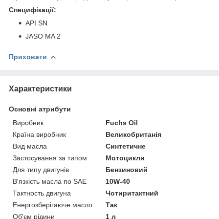
Специфікації:
API SN
JASO MA 2
Приховати
Характеристики
Основні атрибути
Виробник
Fuchs Oil
Країна виробник
Великобританія
Вид масла
Синтетичне
Застосування за типом
Мотоцикли
Для типу двигунів
Бензиновий
В'язкість масла по SAE
10W-40
Тактность двигуна
Чотиритактний
Енергозберігаюче масло
Так
Об'єм рідини
1 л