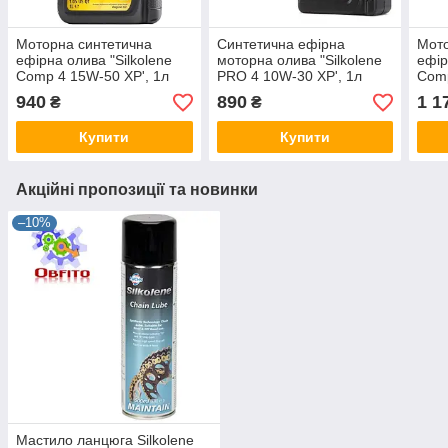
Моторна синтетична
Синтетична ефірна
Мото
ефірна олива "Silkolene
моторна олива "Silkolene
ефір
Comp 4 15W-50 XP', 1л
PRO 4 10W-30 XP', 1л
Comp
940
890
1 1
₴
₴
Купити
Купити
Акційні пропозиції та новинки
–10%
Мастило ланцюга Silkolene