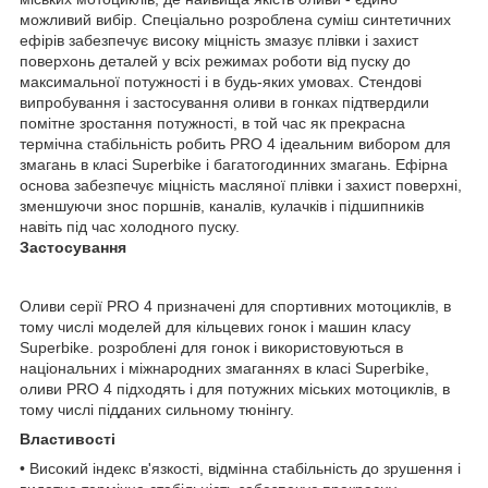
можливий вибір. Спеціально розроблена суміш синтетичних
ефірів забезпечує високу міцність змазує плівки і захист
поверхонь деталей у всіх режимах роботи від пуску до
максимальної потужності і в будь-яких умовах. Стендові
випробування і застосування оливи в гонках підтвердили
помітне зростання потужності, в той час як прекрасна
термічна стабільність робить PRO 4 ідеальним вибором для
змагань в класі Superbike і багатогодинних змагань. Ефірна
основа забезпечує міцність масляної плівки і захист поверхні,
зменшуючи знос поршнів, каналів, кулачків і підшипників
навіть під час холодного пуску.
Застосування
Оливи серії PRO 4 призначені для спортивних мотоциклів, в
тому числі моделей для кільцевих гонок і машин класу
Superbike. розроблені для гонок і використовуються в
національних і міжнародних змаганнях в класі Superbike,
оливи PRO 4 підходять і для потужних міських мотоциклів, в
тому числі підданих сильному тюнінгу.
Властивості
• Високий індекс в'язкості, відмінна стабільність до зрушення і