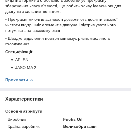
видатна термічна стабільність забезпечує прекрасну
збереження класу в'язкості, що робить оливу ідеальною для
двигунів з сильним тюнінгом.
• Прекрасні миючі властивості дозволяють досягти високої
чистоти внутрішніх елементів двигуна і підтримувати його
потужність на високому рівні
• Швидке відділення повітря мінімізує ризик масляного
голодування
Специфікації:
API SN
JASO MA 2
Приховати
Характеристики
Основні атрибути
Виробник
Fuchs Oil
Країна виробник
Великобританія