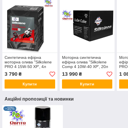
Синтетична ефірна
Моторна синтетична
Мото
моторна олива "Silkolene
ефірна олива "Silkolene
ефір
PRO 4 15W-50 XP', 4л
Comp 4 10W-40 XP', 20л
PRO 
Lube Cube
LC
3 790
13 990
1 0
₴
₴
Купити
Купити
Акційні пропозиції та новинки
–10%