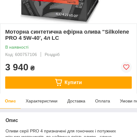
Моторна синтетична ефірна олива "Silkolene
PRO 4 5W-40', 4л LC
В наявності
Код: 600757106
Роздріб
3 940
₴
Купити
Опис
Характеристики
Доставка
Оплата
Умови п
Опис
Оливи серії PRO 4 призначені для гоночних і потужних
міських мотоциклів, де найвища якість оливи - єдино