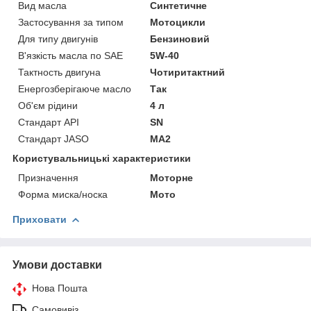
Вид масла
Синтетичне
Застосування за типом
Мотоцикли
Для типу двигунів
Бензиновий
В'язкість масла по SAE
5W-40
Тактность двигуна
Чотиритактний
Енергозберігаюче масло
Так
Об'єм рідини
4 л
Стандарт API
SN
Стандарт JASO
MA2
Користувальницькі характеристики
Призначення
Моторне
Форма миска/носка
Мото
Приховати
Умови доставки
Нова Пошта
Самовивіз