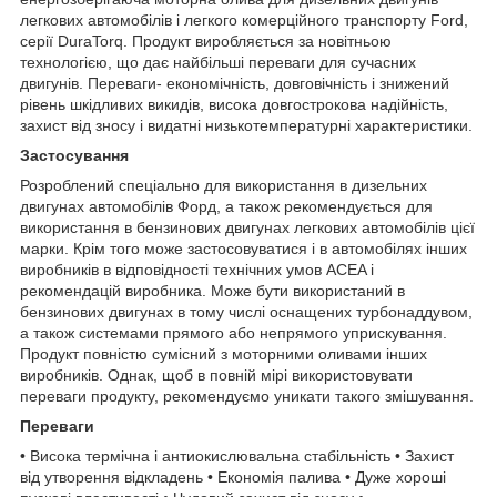
легкових автомобілів і легкого комерційного транспорту Ford,
серії DuraTorq. Продукт виробляється за новітньою
технологією, що дає найбільші переваги для сучасних
двигунів. Переваги- економічність, довговічність і знижений
рівень шкідливих викидів, висока довгострокова надійність,
захист від зносу і видатні низькотемпературні характеристики.
Застосування
Розроблений спеціально для використання в дизельних
двигунах автомобілів Форд, а також рекомендується для
використання в бензинових двигунах легкових автомобілів цієї
марки. Крім того може застосовуватися і в автомобілях інших
виробників в відповідності технічних умов ACEA і
рекомендацій виробника. Може бути використаний в
бензинових двигунах в тому числі оснащених турбонаддувом,
а також системами прямого або непрямого уприскування.
Продукт повністю сумісний з моторними оливами інших
виробників. Однак, щоб в повній мірі використовувати
переваги продукту, рекомендуємо уникати такого змішування.
Переваги
• Висока термічна і антиокислювальна стабільність • Захист
від утворення відкладень • Економія палива • Дуже хороші