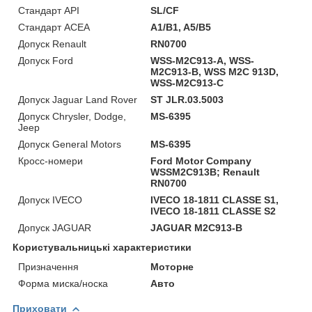
Стандарт API
SL/CF
Стандарт ACEA
A1/B1, A5/B5
Допуск Renault
RN0700
Допуск Ford
WSS-M2C913-A, WSS-
M2C913-B, WSS M2C 913D,
WSS-M2C913-C
Допуск Jaguar Land Rover
ST JLR.03.5003
Допуск Chrysler, Dodge,
MS-6395
Jeep
Допуск General Motors
MS-6395
Кросс-номери
Ford Motor Company
WSSM2C913B; Renault
RN0700
Допуск IVECO
IVECO 18-1811 CLASSE S1,
IVECO 18-1811 CLASSE S2
Допуск JAGUAR
JAGUAR M2C913-B
Користувальницькі характеристики
Призначення
Моторне
Форма миска/носка
Авто
Приховати