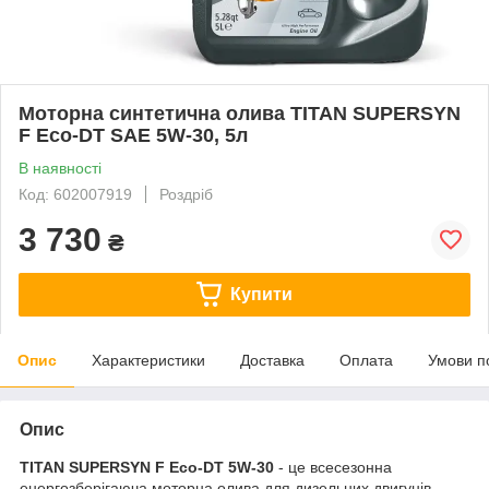
Моторна синтетична олива TITAN SUPERSYN
F Eco-DT SAE 5W-30, 5л
В наявності
Код: 602007919
Роздріб
3 730
₴
Купити
Опис
Характеристики
Доставка
Оплата
Умови п
Опис
TITAN SUPERSYN F Eco-DT 5W-30
- це всесезонна
енергозберігаюча моторна олива для дизельних двигунів