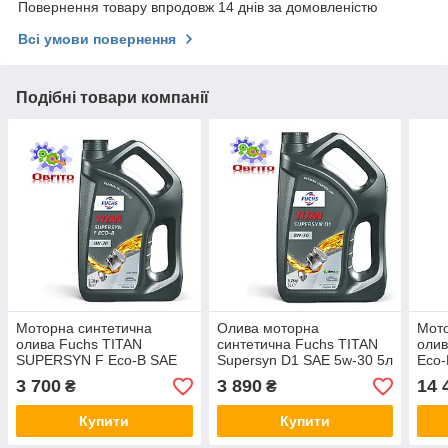
Повернення товару впродовж 14 днів за домовленістю
Всі умови повернення
Подібні товари компанії
Моторна синтетична
Олива моторна
Мото
олива Fuchs TITAN
синтетична Fuchs TITAN
оли
SUPERSYN F Eco-B SAE
Supersyn D1 SAE 5w-30 5л
Eco-
5W-20, 5л
3 700
3 890
14 
₴
₴
Купити
Купити