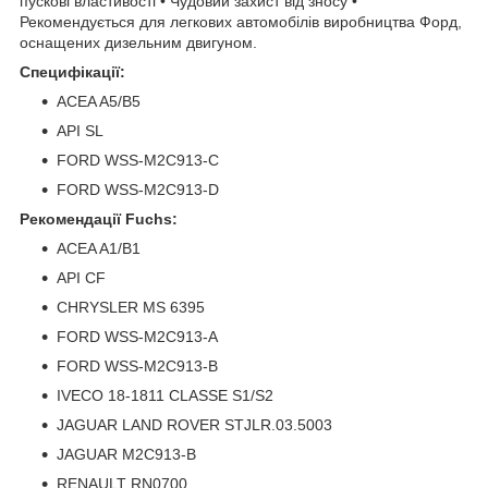
пускові властивості • Чудовий захист від зносу •
Рекомендується для легкових автомобілів виробництва Форд,
оснащених дизельним двигуном.
Специфікації:
ACEA A5/B5
API SL
FORD WSS-M2C913-C
FORD WSS-M2C913-D
Рекомендації Fuchs:
ACEA A1/B1
API CF
CHRYSLER MS 6395
FORD WSS-M2C913-A
FORD WSS-M2C913-B
IVECO 18-1811 CLASSE S1/S2
JAGUAR LAND ROVER STJLR.03.5003
JAGUAR M2C913-B
RENAULT RN0700