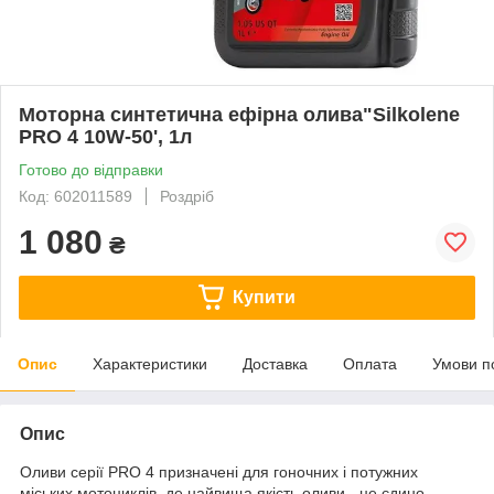
Моторна синтетична ефірна олива"Silkolene
PRO 4 10W-50', 1л
Готово до відправки
Код: 602011589
Роздріб
1 080
₴
Купити
Опис
Характеристики
Доставка
Оплата
Умови п
Опис
Оливи серії PRO 4 призначені для гоночних і потужних
міських мотоциклів, де найвища якість оливи - це єдино