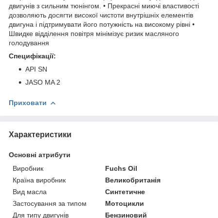
двигунів з сильним тюнінгом. • Прекрасні миючі властивості
дозволяють досягти високої чистоти внутрішніх елементів
двигуна і підтримувати його потужність на високому рівні •
Швидке відділення повітря мінімізує ризик масляного
голодування
Специфікації:
API SN
JASO MA 2
Приховати
Характеристики
Основні атрибути
Виробник
Fuchs Oil
Країна виробник
Великобританія
Вид масла
Синтетичне
Застосування за типом
Мотоцикли
Для типу двигунів
Бензиновий