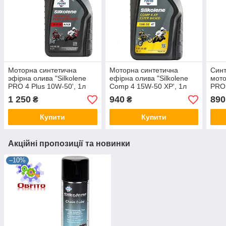
Моторна синтетична
Моторна синтетична
Синт
эфірна олива "Silkolene
ефірна олива "Silkolene
мото
PRO 4 Plus 10W-50', 1л
Comp 4 15W-50 XP', 1л
PRO 
1 250
940
890
₴
₴
Купити
Купити
Акційні пропозиції та новинки
–10%