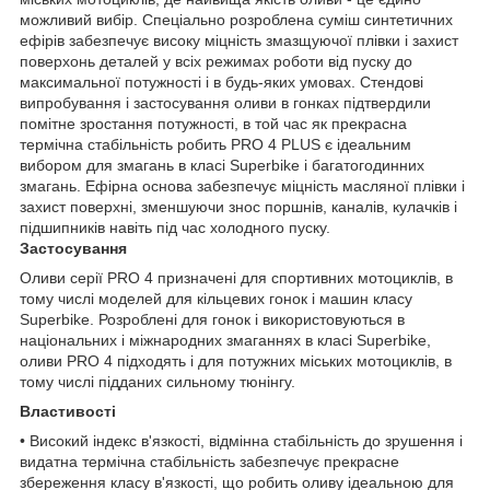
можливий вибір. Спеціально розроблена суміш синтетичних
ефірів забезпечує високу міцність змазщуючої плівки і захист
поверхонь деталей у всіх режимах роботи від пуску до
максимальної потужності і в будь-яких умовах. Стендові
випробування і застосування оливи в гонках підтвердили
помітне зростання потужності, в той час як прекрасна
термічна стабільність робить PRO 4 PLUS є ідеальним
вибором для змагань в класі Superbike і багатогодинних
змагань. Ефірна основа забезпечує міцність масляної плівки і
захист поверхні, зменшуючи знос поршнів, каналів, кулачків і
підшипників навіть під час холодного пуску.
Застосування
Оливи серії PRO 4 призначені для спортивних мотоциклів, в
тому числі моделей для кільцевих гонок і машин класу
Superbike. Розроблені для гонок і використовуються в
національних і міжнародних змаганнях в класі Superbike,
оливи PRO 4 підходять і для потужних міських мотоциклів, в
тому числі підданих сильному тюнінгу.
Властивості
• Високий індекс в'язкості, відмінна стабільність до зрушення і
видатна термічна стабільність забезпечує прекрасне
збереження класу в'язкості, що робить оливу ідеальною для