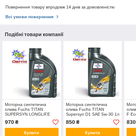
Повернення товару впродовж 14 днів за домовленістю
Всі умови повернення
Подібні товари компанії
Моторна синтетична
Моторна синтетична
Мото
олива Fuchs TITAN
олива Fuchs TITAN
оли
SUPERSYN LONGLIFE
Supersyn D1 SAE 5w-30 1л
F Ec
SAE 0W-40, 1л
970
850
830
₴
₴
Купити
Купити