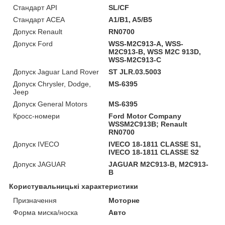
Стандарт API
SL/CF
Стандарт ACEA
A1/B1, A5/B5
Допуск Renault
RN0700
Допуск Ford
WSS-M2C913-A, WSS-
M2C913-B, WSS M2C 913D,
WSS-M2C913-C
Допуск Jaguar Land Rover
ST JLR.03.5003
Допуск Chrysler, Dodge,
MS-6395
Jeep
Допуск General Motors
MS-6395
Кросс-номери
Ford Motor Company
WSSM2C913B; Renault
RN0700
Допуск IVECO
IVECO 18-1811 CLASSE S1,
IVECO 18-1811 CLASSE S2
Допуск JAGUAR
JAGUAR M2C913-B, M2C913-
B
Користувальницькі характеристики
Призначення
Моторне
Форма миска/носка
Авто