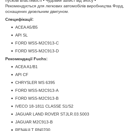
пускові властивості • Чудовий захист від зносу •
Рекомендується для легкових автомобілів виробництва Форд,
оснащених дизельним двигуном.
Специфікації:
ACEA A5/B5
API SL
FORD WSS-M2C913-C
FORD WSS-M2C913-D
Рекомендації Fuchs:
ACEA A1/B1
API CF
CHRYSLER MS 6395
FORD WSS-M2C913-A
FORD WSS-M2C913-B
IVECO 18-1811 CLASSE S1/S2
JAGUAR LAND ROVER STJLR.03.5003
JAGUAR M2C913-B
RENAULT RN0700