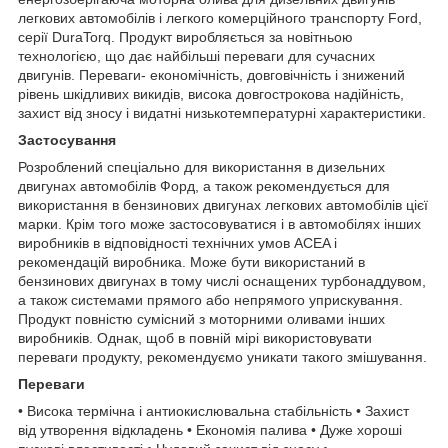
легкових автомобілів і легкого комерційного транспорту Ford,
серії DuraTorq. Продукт виробляється за новітньою
технологією, що дає найбільші переваги для сучасних
двигунів. Переваги- економічність, довговічність і знижений
рівень шкідливих викидів, висока довгострокова надійність,
захист від зносу і видатні низькотемпературні характеристики.
Застосування
Розроблений спеціально для використання в дизельних
двигунах автомобілів Форд, а також рекомендується для
використання в бензинових двигунах легкових автомобілів цієї
марки. Крім того може застосовуватися і в автомобілях інших
виробників в відповідності технічних умов ACEA і
рекомендацій виробника. Може бути використаний в
бензинових двигунах в тому числі оснащених турбонаддувом,
а також системами прямого або непрямого уприскування.
Продукт повністю сумісний з моторними оливами інших
виробників. Однак, щоб в повній мірі використовувати
переваги продукту, рекомендуємо уникати такого змішування.
Переваги
• Висока термічна і антиокислювальна стабільність • Захист
від утворення відкладень • Економія палива • Дуже хороші