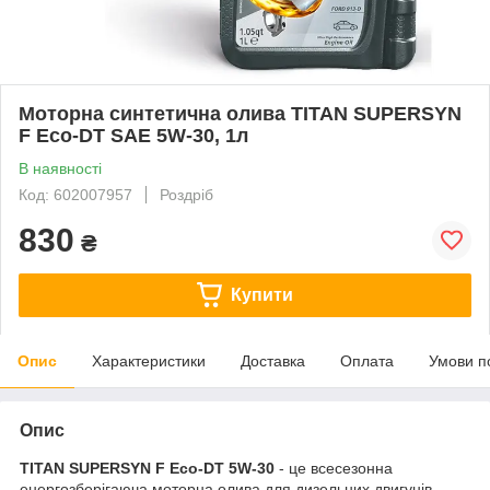
Моторна синтетична олива TITAN SUPERSYN
F Eco-DT SAE 5W-30, 1л
В наявності
Код: 602007957
Роздріб
830
₴
Купити
Опис
Характеристики
Доставка
Оплата
Умови п
Опис
TITAN SUPERSYN F Eco-DT 5W-30
- це всесезонна
енергозберігаюча моторна олива для дизельних двигунів