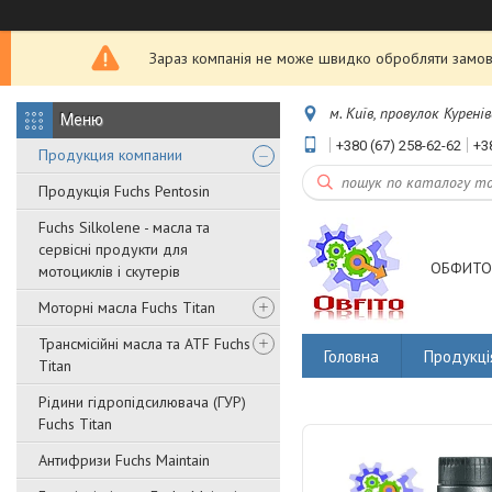
Зараз компанія не може швидко обробляти замовл
м. Київ, провулок Куренів
+380 (67) 258-62-62
+3
Продукция компании
Продукція Fuchs Pentosin
Fuchs Silkolene - масла та
сервісні продукти для
ОБФИТО
мотоциклів і скутерів
Моторні масла Fuchs Titan
Трансмісійні масла та ATF Fuchs
Головна
Продукці
Titan
Рідини гідропідсилювача (ГУР)
Fuchs Titan
Антифризи Fuchs Maintain