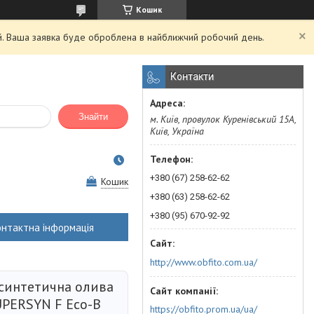
Кошик
ий. Ваша заявка буде оброблена в найближчий робочий день.
Контакти
Знайти
м. Київ, провулок Куренівський 15А,
Київ, Україна
+380 (67) 258-62-62
Кошик
+380 (63) 258-62-62
+380 (95) 670-92-92
онтактна інформація
http://www.obfito.com.ua/
синтетична олива
UPERSYN F Eco-B
https://obfito.prom.ua/ua/