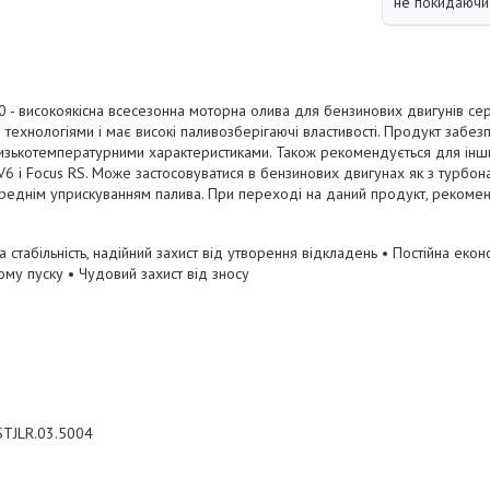
не покидаючи 
0 - високоякісна всесезонна моторна олива для бензинових двигунів сер
 технологіями і має високі паливозберігаючі властивості. Продукт забез
изькотемпературними характеристиками. Також рекомендується для інши
V6 і Focus RS. Може застосовуватися в бензинових двигунах як з турбона
реднім уприскуванням палива. При переході на даний продукт, рекомен
стабільність, надійний захист від утворення відкладень • Постійна екон
му пуску • Чудовий захист від зносу
TJLR.03.5004