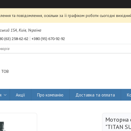
ення та повідомлення, оскільки за її графіком роботи сьогодні вихідн
ський 15А, Київ, Україна
80 (63) 258-62-62
+380 (95) 670-92-92
 ТОВ
я
Акції
Про компанію
Доставка та оплата
К
Моторна 
"TITAN S