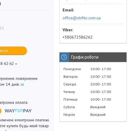
л
office@obfito.com.ua
91
+380672586262
пити
Графік роботи
58-62-62
Понеділок
10:00
17:00
Вівторок
10:00
17:00
повернення
гом 14 днів
за
Середа
10:00
17:00
Четвер
10:00
17:00
Пʼятниця
10:00
17:00
Субота
Вихідний
Неділя
Вихідний
ключені електронні платежі.
те купити будь-який товар