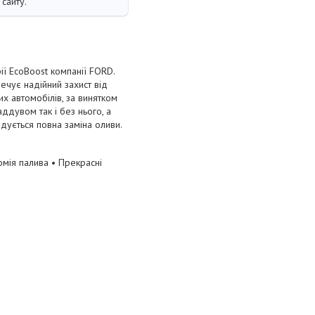
сайту.
ії EcoBoost компанії FORD.
печує надійний захист від
х автомобілів, за винятком
ддувом так і без нього, а
дується повна заміна оливи.
омія палива • Прекрасні