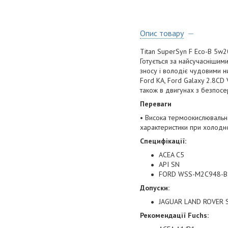
Опис товару
Titan SuperSyn F Eco-B 5w2
Готується за найсучаснішими
зносу і володіє чудовими н
Ford KA, Ford Galaxy 2.8CD 
також в двигунах з безпосе
Переваги
• Висока термоокислювальна 
характеристики при холодно
Специфікації:
ACEA C5
API SN
FORD WSS-M2C948-B
Допуски:
JAGUAR LAND ROVER S
Рекомендації Fuchs: