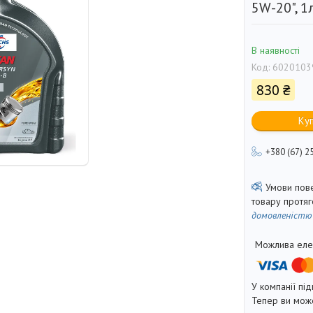
5W-20", 1
В наявності
Код:
6020103
830 ₴
Ку
+380 (67) 2
товару протя
домовленістю
У компанії під
Тепер ви може