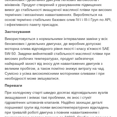
мінівенів. Продукт створений з урахуванням підвищених
вимог до стабільності змащуючої масляної плівки при високих
термічних і механічних навантаженнях. Виробляється на
основі термічно стабільних базових олив IV-ї і III-ї Груп по API,
і ефективного пакету присадок.
Застосування
Використовується з нормальними інтервалами заміни у всіх
бензинових і дизельних двигунах, де виробник допускає
моторна олива відповідного рівня якості і класу в'язкості SAE
5W-50. Завдяки вийнятковій стабільності масляної плівки при
високих робочих температурах, продукт забезпечує
найкращий захист від зносу для навантажених двигунів з
великим пробігом, а також помітно знижує витрату на чад.
Сумісно з усіма високоякісними моторними оливами і при
необхідності може змішуватися.
Переваги
При холодному старті швидко досягає відповідальних вузлів
змащування і знімає такі проблеми, як знос і стукіт
гідравлічних штовхачів клапанів. Надійно захищає деталі
поршневої групи від появи високотемпературних відкладень
при тривалій роботі двигуна з повним навантаженням і