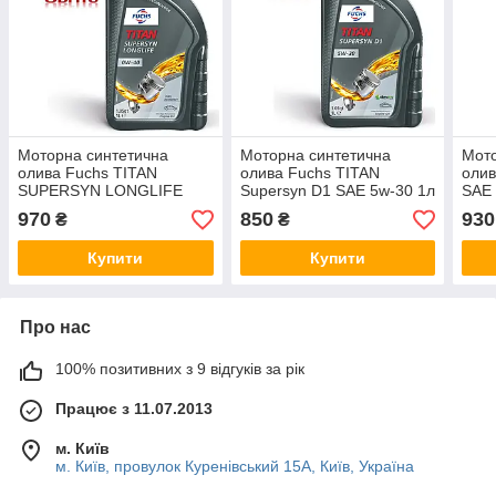
Моторна синтетична
Моторна синтетична
Мото
олива Fuchs TITAN
олива Fuchs TITAN
олив
SUPERSYN LONGLIFE
Supersyn D1 SAE 5w-30 1л
SAE 
SAE 0W-40, 1л
970
850
930
₴
₴
Купити
Купити
Про нас
100% позитивних з 9 відгуків за рік
Працює з 11.07.2013
м. Київ
м. Київ, провулок Куренівський 15А, Київ, Україна