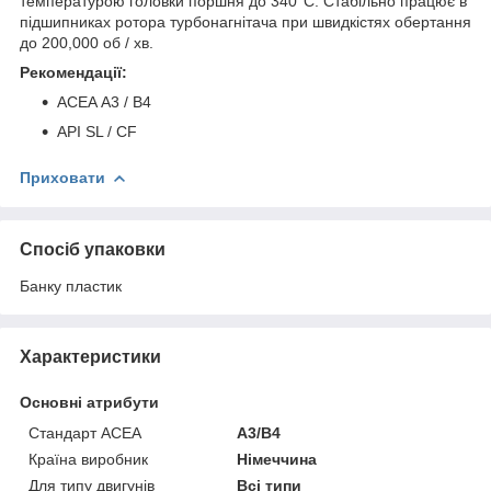
температурою головки поршня до 340°С. Стабільно працює в
підшипниках ротора турбонагнітача при швидкістях обертання
до 200,000 об / хв.
Рекомендації:
ACEA А3 / В4
API SL / CF
Приховати
Спосіб упаковки
Банку пластик
Характеристики
Основні атрибути
Стандарт ACEA
A3/B4
Країна виробник
Німеччина
Для типу двигунів
Всі типи