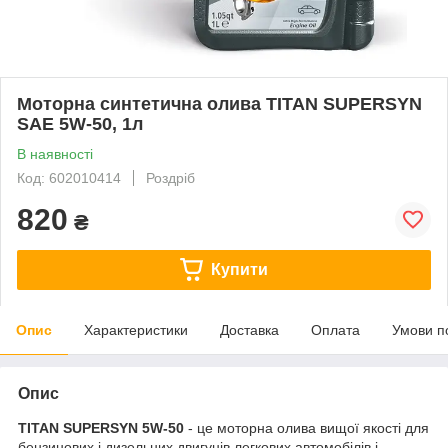
Моторна синтетична олива TITAN SUPERSYN
SAE 5W-50, 1л
В наявності
Код: 602010414
Роздріб
820
₴
Купити
Опис
Характеристики
Доставка
Оплата
Умови п
Опис
TITAN SUPERSYN 5W-50
- це моторна олива вищої якості для
бензинових і дизельних двигунів легкових автомобілів і