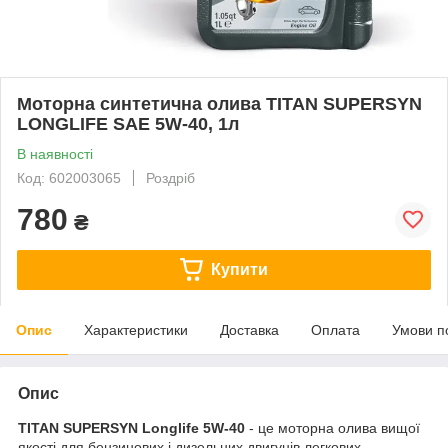
Моторна синтетична олива TITAN SUPERSYN
LONGLIFE SAE 5W-40, 1л
В наявності
Код: 602003065
Роздріб
780
₴
Купити
Опис
Характеристики
Доставка
Оплата
Умови п
Опис
TITAN SUPERSYN Longlife 5W-40
- це моторна олива вищої
якості для бензинових і дизельних двигунів легкових