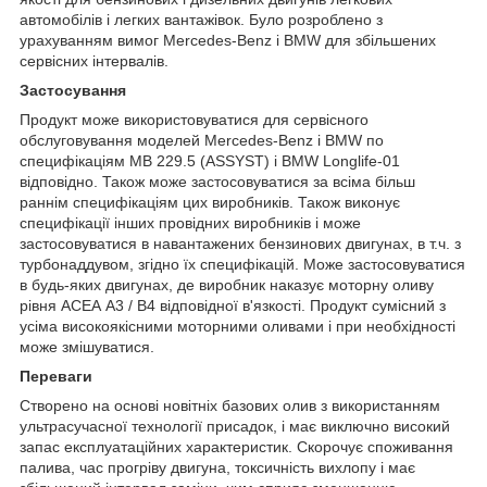
автомобілів і легких вантажівок. Було розроблено з
урахуванням вимог Mercedes-Benz і BMW для збільшених
сервісних інтервалів.
Застосування
Продукт може використовуватися для сервісного
обслуговування моделей Mercedes-Benz і BMW по
специфікаціям MB 229.5 (ASSYST) і BMW Longlife-01
відповідно. Також може застосовуватися за всіма більш
раннім специфікаціям цих виробників. Також виконує
специфікації інших провідних виробників і може
застосовуватися в навантажених бензинових двигунах, в т.ч. з
турбонаддувом, згідно їх специфікацій. Може застосовуватися
в будь-яких двигунах, де виробник наказує моторну оливу
рівня АСЕА А3 / В4 відповідної в'язкості. Продукт сумісний з
усіма високоякісними моторними оливами і при необхідності
може змішуватися.
Переваги
Створено на основі новітніх базових олив з використанням
ультрасучасної технології присадок, і має виключно високий
запас експлуатаційних характеристик. Скорочує споживання
палива, час прогріву двигуна, токсичність вихлопу і має