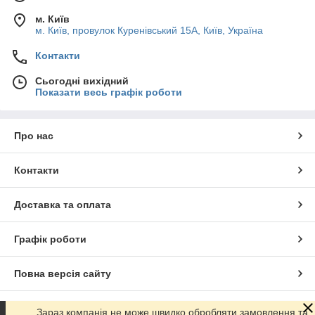
м. Київ
м. Київ, провулок Куренівський 15А, Київ, Україна
Контакти
Сьогодні вихідний
Показати весь графік роботи
Про нас
Контакти
Доставка та оплата
Графік роботи
Повна версія сайту
Сайт створено на маркетплейсі
Prom.ua
Зараз компанія не може швидко обробляти замовлення та