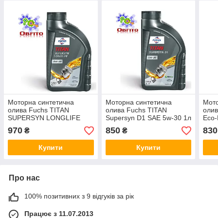
Моторна синтетична
Моторна синтетична
Мото
олива Fuchs TITAN
олива Fuchs TITAN
оли
SUPERSYN LONGLIFE
Supersyn D1 SAE 5w-30 1л
Eco-
SAE 0W-40, 1л
970
850
830
₴
₴
Купити
Купити
Про нас
100% позитивних з 9 відгуків за рік
Працює з 11.07.2013