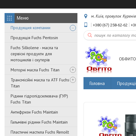
м. Київ, провулок Куренів
+380 (67) 258-62-62
+3
Продукция компании
Продукція Fuchs Pentosin
Fuchs Silkolene - масла та
сервісні продукти для
ОБФИТО
мотоциклів і скутерів
Моторні масла Fuchs Titan
Трансмісійні масла та ATF Fuchs
Головна
Продукці
Titan
Рідини гідропідсилювача (ГУР)
Fuchs Titan
Антифризи Fuchs Maintain
Гальмівні рідини Fuchs Maintain
Пластичні мастила Fuchs Renoilt