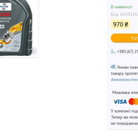
В наявності
Код:
6020126
970 ₴
Ку
+380 (67) 2
товару протя
домовленістю
У компанії під
Тепер ви може
не покидаючи 