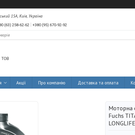
ський 15А, Київ, Україна
80 (63) 258-62-62
+380 (95) 670-92-92
 ТОВ
я
Акції
Про компанію
Доставка та оплата
К
Моторна 
Fuchs TI
LONGLIFE