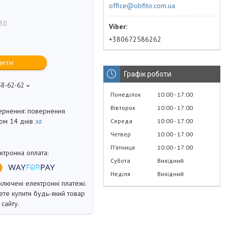
office@obfito.com.ua
30
+380672586262
пити
Графік роботи
58-62-62
Понеділок
10:00
17:00
Вівторок
10:00
17:00
повернення
гом 14 днів
за
Середа
10:00
17:00
Четвер
10:00
17:00
Пʼятниця
10:00
17:00
Субота
Вихідний
Неділя
Вихідний
ключені електронні платежі.
те купити будь-який товар
сайту.