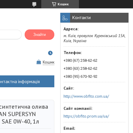
Кошик
Контакти
Знайти
м. Київ, провулок Куренівський 15А,
Київ, Україна
+380 (67) 258-62-62
Кошик
+380 (63) 258-62-62
+380 (95) 670-92-92
онтактна інформація
http://www.obfito.com.ua/
синтетична олива
TAN SUPERSYN
https://obfito.prom.ua/ua/
 SAE 0W-40, 1л