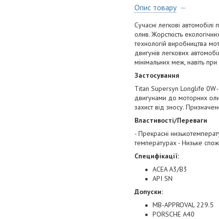
Опис товару
Сучасні легкові автомобілі
олив. Жорсткість екологічн
технологій виробництва мо
двигунів легкових автомобі
мінімальних меж, навіть при
Застосування
Titan Supersyn Longlife 0
двигунами до моторних олив
захист від зносу. Призначе
Властивості/Переваги
- Прекрасні низькотемперату
температурах - Низьке спожи
Специфікації:
ACEA A3/B3
API SN
Допуски:
MB-APPROVAL 229.5
PORSCHE A40