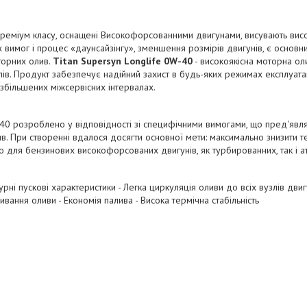
 преміум класу, оснащені Високофорсованними двигунами, висувають висо
их вимог і процес «даунсайзінгу», зменшення розмірів двигунів, є основ
торних олив.
Titan Supersyn Longlife 0W-40
- високоякісна моторна ол
лів. Продукт забезпечує надійний захист в будь-яких режимах експлуатац
 збільшених міжсервісних інтервалах.
W-40 розроблено у відповідності зі специфічними вимогами, що пред'я
. При створенні вдалося досягти основної мети: максимально знизити те
но для бензинових високофорсованих двигунів, як турбированних, так і 
рні пускові характеристики - Легка циркуляція оливи до всіх вузлів дви
вання оливи - Економія палива - Висока термічна стабільність