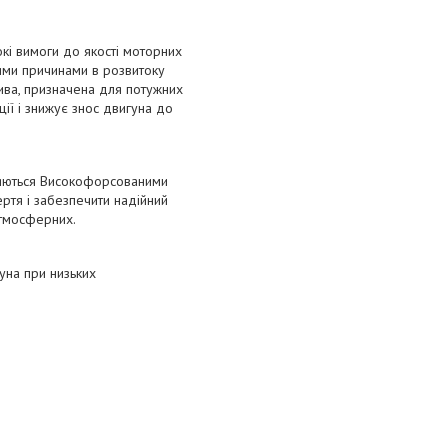
кі вимоги до якості моторних
ними причинами в розвитоку
ива, призначена для потужних
ії і знижує знос двигуна до
вляються Високофорсованими
ртя і забезпечити надійний
атмосферних.
гуна при низьких