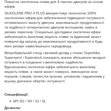
Повністю синтетична олива для 4-тактних двигунів на основі
ефірів.
SILKOLENE PRO 4 PLUS використовує технологію 100%
синтетичних ефірів для забезпечення підвищеної потужності,
оптимального захисту двигуна, максимальної продуктивності
та надійності чотиритактних двигунів мотоциклів, навіть в
умовах перегонів. Спеціально досліджені синтетичні ефіри
забезпечують виняткову міцність плівки та відмінний захист
поверхні від запуску до максимальної продуктивності в будь-
яких умовах навколишнього середовища.
Випробувальний стенд і великий досвід у гонках Superbike,
Supersport і Superstock показують значне збільшення вихідної
потужності в поєднанні з винятковою надійністю.
Вдосконалені синтетичні ефіри забезпечують виняткову
міцність плівки, а також захист поверхні, зменшуючи знос
поршнів, отворів, пелюсток кулачка, штовхачів і підшипників у
всьому діапазоні обертів і потужності.
Специфікації:
API SG / SH / SJ / SL
Дозволи: