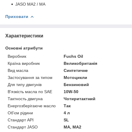
JASO MA2 / MA
Приховати
Характеристики
Основні атрибути
Виробник
Fuchs Oil
Країна виробник
Великобританія
Вид масла
Синтетичне
Застосування за типом
Мотоцикли
Для типу двигунів
Бензиновий
В'язкість масла по SAE
10W-50
Тактность двигуна
Чотиритактний
Енергозберігаюче масло
Так
Об'єм рідини
4 л
Стандарт API
SL
Стандарт JASO
MA, MA2