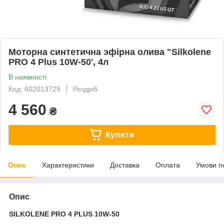
Моторна синтетична эфірна олива "Silkolene
PRO 4 Plus 10W-50', 4л
В наявності
Код: 602013729
Роздріб
4 560
₴
Купити
Опис
Характеристики
Доставка
Оплата
Умови п
Опис
SILKOLENE PRO 4 PLUS 10W-50