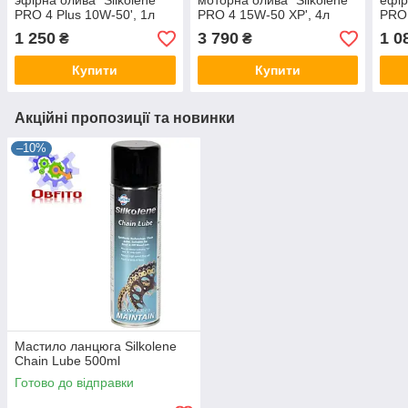
эфірна олива "Silkolene
моторна олива "Silkolene
ефір
PRO 4 Plus 10W-50', 1л
PRO 4 15W-50 XP', 4л
PRO 
Lube Cube
1 250
3 790
1 0
₴
₴
Купити
Купити
Акційні пропозиції та новинки
–10%
Мастило ланцюга Silkolene
Chain Lube 500ml
Готово до відправки