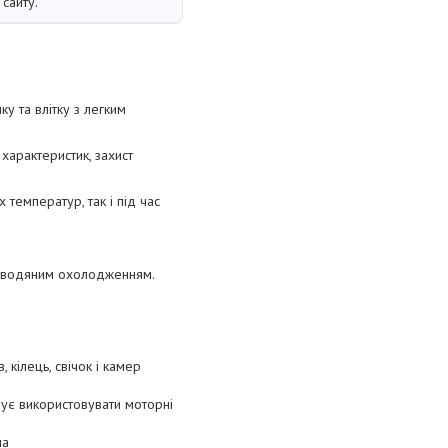
сайту.
у та влітку з легким
арактеристик, захист
 температур, так і під час
 з водяним охолодженням.
 кілець, свічок і камер
дує використовувати моторні
ла