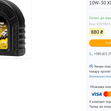
10W-30 XP'
Готово до від
Код:
6009861
880 ₴
Ку
+380 (67) 2
товару протя
домовленістю
У компанії під
Тепер ви може