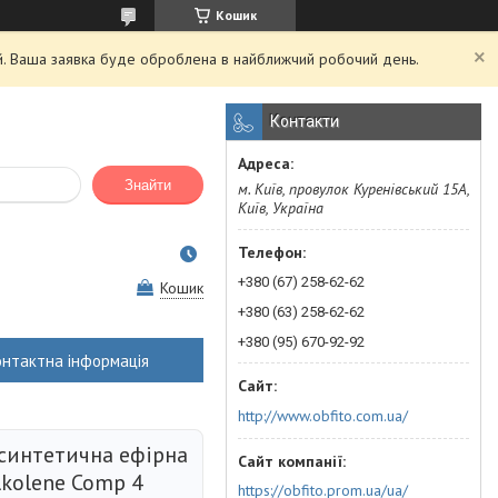
Кошик
ий. Ваша заявка буде оброблена в найближчий робочий день.
Контакти
Знайти
м. Київ, провулок Куренівський 15А,
Київ, Україна
+380 (67) 258-62-62
Кошик
+380 (63) 258-62-62
+380 (95) 670-92-92
онтактна інформація
http://www.obfito.com.ua/
синтетична ефірна
lkolene Comp 4
https://obfito.prom.ua/ua/