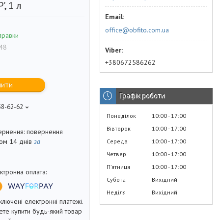
, 1 л
office@obfito.com.ua
правки
48
+380672586262
пити
Графік роботи
58-62-62
Понеділок
10:00
17:00
Вівторок
10:00
17:00
повернення
гом 14 днів
за
Середа
10:00
17:00
Четвер
10:00
17:00
Пʼятниця
10:00
17:00
Субота
Вихідний
Неділя
Вихідний
ключені електронні платежі.
те купити будь-який товар