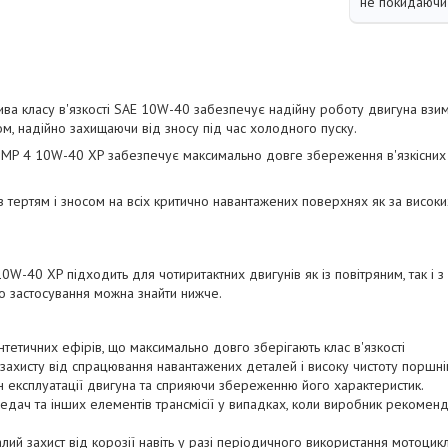
не покидаючи 
 класу в'язкості SAE 10W-40 забезпечує надійну роботу двигуна взимк
м, надійно захищаючи від зносу під час холодного пуску.
P 4 10W-40 XP забезпечує максимально довге збереження в'язкісних х
 тертям і зносом на всіх критично навантажених поверхнях як за високих
-40 XP підходить для чотиритактних двигунів як із повітряним, так і
 застосування можна знайти нижче.
интетичних ефірів, що максимально довго зберігають клас в'язкості
захисту від спрацювання навантажених деталей і високу чистоту поршнів,
н експлуатації двигуна та сприяючи збереженню його характеристик.
дач та інших елементів трансмісії у випадках, коли виробник рекомен
лий захист від корозії навіть у разі періодичного використання мотоцик