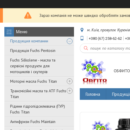
Зараз компанія не може швидко обробляти замовл
м. Київ, провулок Куренів
+380 (67) 258-62-62
+3
Продукция компании
Продукція Fuchs Pentosin
Fuchs Silkolene - масла та
сервісні продукти для
ОБФИТО
мотоциклів і скутерів
Моторні масла Fuchs Titan
Трансмісійні масла та ATF Fuchs
Головна
Продукці
Titan
Рідини гідропідсилювача (ГУР)
Fuchs Titan
Антифризи Fuchs Maintain