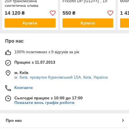
20л трансмісійна
Fricofin DP (G12++) , 1л
MAIN
синтетична олива
14 120
550
1 4
₴
₴
Купити
Купити
Про нас
100% позитивних з 9 відгуків за рік
Працює з 11.07.2013
м. Київ
м. Київ, провулок Куренівський 15А, Київ, Україна
Контакти
Сьогодні працює з 10:00 до 17:00
Показати весь графік роботи
Про нас