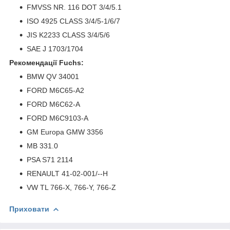
FMVSS NR. 116 DOT 3/4/5.1
ISO 4925 CLASS 3/4/5-1/6/7
JIS K2233 CLASS 3/4/5/6
SAE J 1703/1704
Рекомендації Fuchs:
BMW QV 34001
FORD M6C65-A2
FORD M6C62-A
FORD M6C9103-A
GM Europa GMW 3356
MB 331.0
PSA S71 2114
RENAULT 41-02-001/--H
VW TL 766-X, 766-Y, 766-Z
Приховати