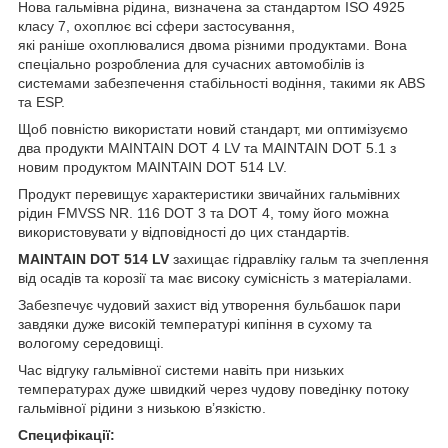
Нова гальмівна рідина, визначена за стандартом ISO 4925
класу 7, охоплює всі сфери застосування,
які раніше охоплювалися двома різними продуктами. Вона
спеціально розроблениа для сучасних автомобілів із
системами забезпечення стабільності водіння, такими як ABS
та ESP.
Щоб повністю використати новий стандарт, ми оптимізуємо
два продукти MAINTAIN DOT 4 LV та MAINTAIN DOT 5.1 з
новим продуктом MAINTAIN DOT 514 LV.
Продукт перевищує характеристики звичайних гальмівних
рідин FMVSS NR. 116 DOT 3 та DOT 4, тому його можна
використовувати у відповідності до цих стандартів.
MAINTAIN DOT 514 LV
захищає гідравліку гальм та зчеплення
від осадів та корозії та має високу сумісність з матеріалами.
Забезпечує чудовий захист від утворення бульбашок пари
завдяки дуже високій температурі кипіння в сухому та
вологому середовищі.
Час відгуку гальмівної системи навіть при низьких
температурах дуже швидкий через чудову поведінку потоку
гальмівної рідини з низькою в’язкістю.
Специфікації: