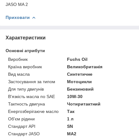
JASO MA 2
Приховати
Характеристики
Основні атрибути
Виробник
Fuchs Oil
Країна виробник
Великобританія
Вид масла
Синтетичне
Застосування за типом
Мотоцикли
Для типу двигунів
Бензиновий
В'язкість масла по SAE
10W-30
Тактность двигуна
Чотиритактний
Енергозберігаюче масло
Так
Об'єм рідини
1 л
Стандарт API
SN
Стандарт JASO
MA2