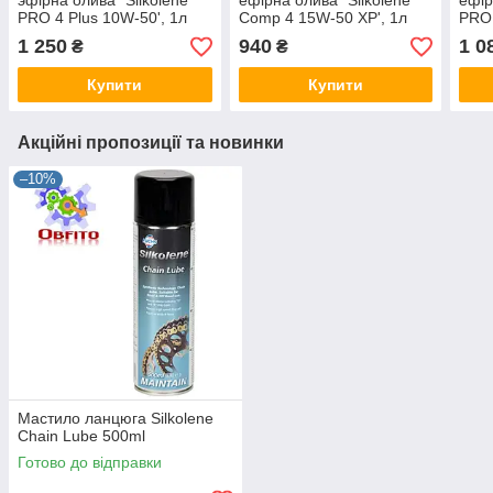
эфірна олива "Silkolene
ефірна олива "Silkolene
ефір
PRO 4 Plus 10W-50', 1л
Comp 4 15W-50 XP', 1л
PRO 
1 250
940
1 0
₴
₴
Купити
Купити
Акційні пропозиції та новинки
–10%
Мастило ланцюга Silkolene
Chain Lube 500ml
Готово до відправки