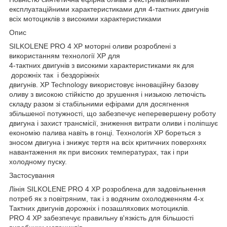
експлуатаційними характеристиками для 4-тактних двигунів
всіх мотоциклів з високими характеристиками
Опис
SILKOLENE PRO 4 XP моторні оливи розроблені з
використанням технології XP для
4-тактних двигунів з високими характеристиками як для
дорожніх так і бездоріжніх
двигунів. XP Technology використовує інноваційну базову
оливу з високою стійкістю до зрушення і низькою летючість
складу разом зі стабільними ефірами для досягнення
збільшеної потужності, що забезпечує неперевершену роботу
двигуна і захист трансмісії, зниження витрати оливи і поліпшує
економію палива навіть в гонці. Технологія XP бореться з
зносом двигуна і знижує тертя на всіх критичних поверхнях
навантаження як при високих температурах, так і при
холодному пуску.
Застосування
Лінія SILKOLENE PRO 4 XP розроблена для задовільнення
потреб як з повітряним, так і з водяним охолодженням 4-х
Тактних двигунів дорожніх і позашляхових мотоциклів.
PRO 4 XP забезпечує правильну в'язкість для більшості