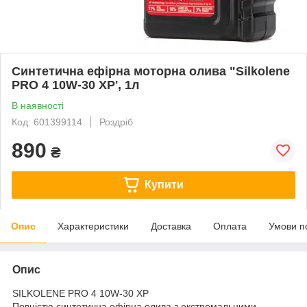
Синтетична ефірна моторна олива "Silkolene
PRO 4 10W-30 XP', 1л
В наявності
Код: 601399114
Роздріб
890
₴
Купити
Опис
Характеристики
Доставка
Оплата
Умови п
Опис
SILKOLENE PRO 4 10W-30 XP
Повністю синтетична ефірна олива з екстремальними