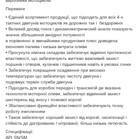
виробники мотоциклів.
Переваги
• Єдиний асортимент продукції, що підходить для всіх 4-х
тактних двигунів мотоциклів як дорожніх так і бездоріжніх
• Великий досвід гонок і динамометрический аналіз показують
значне збільшення вихідної потужності
в порівнянні зі звичайними продуктами плюс доведена
економія палива і низька витрата оливи.
• Просунута хімічна складова забезпечує відмінні протизносні
властивості, що забезпечують життєво важливий захист
поршнів і отворів, кулачків і підшипників навіть в умовах гонки
• Забезпечує покращене осадження при високих
температурах що забезпечує чистоту двигуна і
подовжує термін служби двигуна
• Підходить для коробок передач і трансмісій де вказана
технологія моторної оливи, забезпечує відмінний захист
шестерень від зносу і точкової корозії
• Збалансовані фрикційні властивості забезпечують точну
роботу зчепленням
• Також забезпечує хороший захист від корозії, оксигенації і
стійкість до діатірованію / нітрованії, більш низька летючість.
Специфікації:
API SN/SM