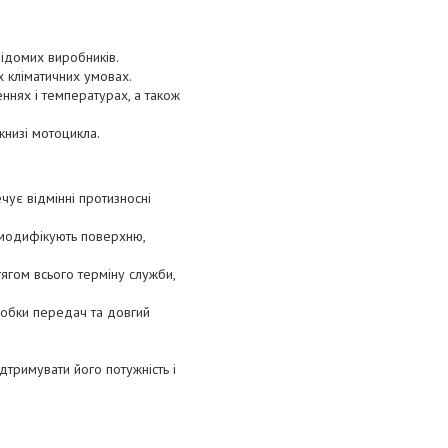
відомих виробників.
 кліматичних умовах.
нях і температурах, а також
низі мотоцикла.
ечує відмінні протизносні
 модифікують поверхню,
отягом всього терміну служби,
оробки передач та довгий
дтримувати його потужність і