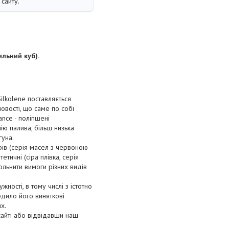
сайту.
льний куб).
ilkolene поставляється
ловості, що саме по собі
nce - поліпшені
ію палива, більш низька
гуна.
рів (серія масел з червоною
етичні (сіра плівка, серія
ольнити вимоги різних видів
ності, в тому числі з істотно
рдило його виняткові
х.
сайті або відвідавши наш