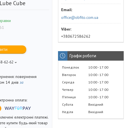
л Lube Cube
office@obfito.com.ua
правки
61
+380672586262
пити
Графік роботи
58-62-62
Понеділок
10:00
17:00
Вівторок
10:00
17:00
повернення
гом 14 днів
за
Середа
10:00
17:00
Четвер
10:00
17:00
Пʼятниця
10:00
17:00
Субота
Вихідний
Неділя
Вихідний
ключені електронні платежі.
те купити будь-який товар