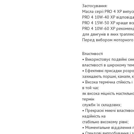
Застосування:
Масла серії PRO 4 XP випус
PRO 4 10W-40 XP відповідає
PRO 4 15W-50 XP краще всь
PRO 4 10W-60 XP рекоменду
для двигунів в яких трапля
Перед вибором моторного м
Властивості
• Використовує подвійні син
властивості в широкому тем
• Ефективні присадки розр
захищають поршні, канали, 
• Висока термічна стійкість
в той час
як висока міцність мастильн
термін
служби їх складових;
• Прекрасні миючі властивос
надійність на
стабільно високому рівні;
• Моментальне відділення п
• Стендові випробування і 