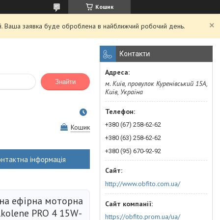
Кошик
ий. Ваша заявка буде оброблена в найближчий робочий день.
Контакти
Знайти
м. Київ, провулок Куренівський 15А,
Київ, Україна
+380 (67) 258-62-62
Кошик
+380 (63) 258-62-62
+380 (95) 670-92-92
онтактна інформація
http://www.obfito.com.ua/
на ефірна моторна
lkolene PRO 4 15W-
https://obfito.prom.ua/ua/