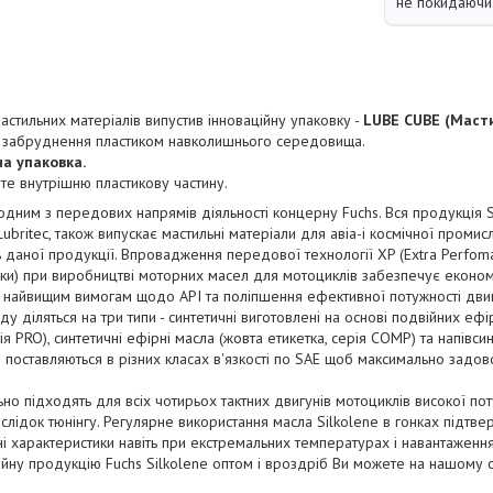
не покидаючи 
 мастильних матеріалів випустив інноваційну упаковку -
LUBE CUBE (Масти
 забруднення пластиком навколишнього середовища.
а упаковка.
те внутрішню пластикову частину.
одним з передових напрямів діяльності концерну Fuchs. Вся продукція S
ubritec, також випускає мастильні матеріали для авіа-і космічної промис
ь даної продукції. Впровадження передової технології XP (Extra Perfoma
ики) при виробництві моторних масел для мотоциклів забезпечує економ
ть найвищим вимогам щодо API та поліпшення ефективної потужності дви
 діляться на три типи - синтетичні виготовлені на основі подвійних ефі
 PRO), синтетичні ефірні масла (жовта етикетка, серія COMP) та напівсинт
и поставляються в різних класах в'язкості по SAE щоб максимально задов
но підходять для всіх чотирьох тактних двигунів мотоциклів високої потуж
слідок тюнінгу. Регулярне використання масла Silkolene в гонках підтве
ні характеристики навіть при екстремальних температурах і навантаження
ійну продукцію Fuchs Silkolene оптом і вроздріб Ви можете на нашому 