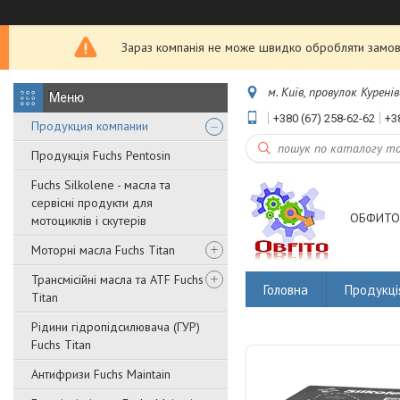
Зараз компанія не може швидко обробляти замовл
м. Київ, провулок Куренів
+380 (67) 258-62-62
+3
Продукция компании
Продукція Fuchs Pentosin
Fuchs Silkolene - масла та
сервісні продукти для
ОБФИТО
мотоциклів і скутерів
Моторні масла Fuchs Titan
Трансмісійні масла та ATF Fuchs
Головна
Продукці
Titan
Рідини гідропідсилювача (ГУР)
Fuchs Titan
Антифризи Fuchs Maintain