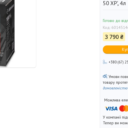
50 XP', 4
Готово до від
Код:
6014514
3 790 ₴
Ку
+380 (67) 2
товару протя
домовленістю
У компанії під
Тепер ви може