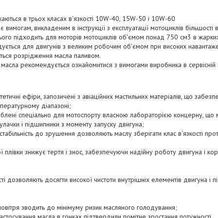
каються в трьох класах в'язкості 10W-40, 15W-50 і 10W-60
 вимогам, викладеним в інструкції з експлуатації мотоциклів більшості 
ого підходить для моторів мотоциклів об'ємом понад 750 см3 в жарких
ється для двигунів з великим робочим об'ємом при високих навантажен
ється розрідження масла паливом.
асла рекомендується ознайомитися з вимогами виробника в сервісній к
тетичні ефіри, запозичені з авіаційних мастильних матеріалів, що забезп
пературному діапазоні;
облені спеціально для мотоспорту власною лабораторією концерну, що
кулачки і підшипники з моменту запуску двигуна;
 і стабільність до зрушення дозволяють маслу зберігати клас в'язкості пр
ої плівки знижує тертя і знос, забезпечуючи надійну роботу двигуна і к
ті дозволяють досягти високої чистоти внутрішніх елементів двигуна і пі
овітря зводить до мінімуму ризик масляного голодування;
застосування масла в гонках підтвердили помітне зростання потужності