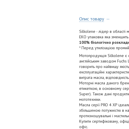
Опис товару
Silkolene - лідер в області
ЕКО упаковка яка зменшить
100% біологічно розкладн
* Перед утилізацією промий
Мотопродукція Silkolene є 
англійським заводом Fuchs L
говорить про найвищу якіст
експлуатаційні характерист
витрата масла, відповідніс
Моторні масла даного бренду
етикеткою, в основному серія
Super). Також дані продукт
мототехніки.
Масла серії PRO 4 XP ідеаль
збільшеною потужністю в на
протизношувальні і мастиль
Купити сертифіковану, офіц
офіс.