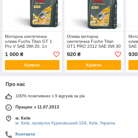
Моторна синтетична
Олива моторна
Мото
олива Fuchs Titan GT 1
синтетична Fuchs Titan
олив
Pro V SAE 0W-20, 1л
GT1 PRO 2312 SAE 0W-30
SAE 
1л
1 000
920
930
₴
₴
Купити
Купити
Про нас
100% позитивних з 9 відгуків за рік
Працює з 11.07.2013
м. Київ
м. Київ, провулок Куренівський 15А, Київ, Україна
Контакти