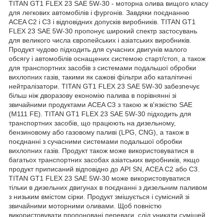
TITAN GT1 FLEX 23 SAE 5W-30 - моторна олива вищого класу
для легкових автомобілів і фургонів. Завдяки поєднанню
ACEA C2 і C3 і відповідних допусків виробників. TITAN GT1
FLEX 23 SAE 5W-30 пропонує широкий спектр застосувань
для великого числа європейських і азіатських виробників.
Продукт чудово підходить для сучасних двигунів малого
обсягу і автомобілів оснащених системою старт/стоп, а також
для транспортних засобів з системами подальшої обробки
вихлопних газів, такими як сажові фільтри або каталітичні
нейтралізатори. TITAN GT1 FLEX 23 SAE 5W-30 забезпечує
більш ніж дворазову економію палива в порівнянні зі
звичайними продуктами ACEA C3 з такою ж в'язкістю SAE
(M111 FE). TITAN GT1 FLEX 23 SAE 5W-30 підходить для
транспортних засобів, що працюють на дизельному,
бензиновому або газовому паливі (LPG, CNG), а також в
поєднанні з сучасними системами подальшої обробки
вихлопних газів. Продукт також може використовуватися в
багатьох транспортних засобах азіатських виробників, якщо
продукт приписаний відповідно до API SN, ACEA C2 або C3.
TITAN GT1 FLEX 23 SAE 5W-30 може використовуватися
тільки в дизельних двигунах в поєднанні з дизельним паливом
з низьким вмістом сірки. Продукт змішується і сумісний зі
звичайними моторними оливами. Щоб повністю
використовувати пропоновані переваги, слід уникати сумішей