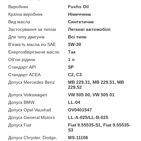
Виробник
Fuchs Oil
Країна виробник
Німеччина
Вид масла
Синтетичне
Застосування за типом
Легкові автомобілі
Для типу двигунів
Всі типи
В'язкість масла по SAE
5W-30
Енергозберігаюче масло
Так
Об'єм рідини
1 л
Стандарт API
SP
Стандарт ACEA
C2, C3
Допуск Mercedes Benz
MB 229.31, MB 229.51, MB
229.52
Допуск Volkswagen
VW 505 00, VW 505 01
Допуск BMW
LL-04
Допуск Opel Vauxhall
OV0401547
Допуск General Motors
LL-A-025/LL-B-025
Допуск Fiat
Fiat 9.55535-S1, Fiat 9.55535-
S3
Допуск Chrysler, Dodge,
MS-11106