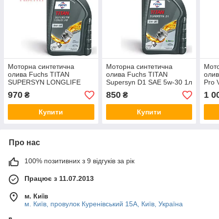
Моторна синтетична
Моторна синтетична
Мото
олива Fuchs TITAN
олива Fuchs TITAN
олив
SUPERSYN LONGLIFE
Supersyn D1 SAE 5w-30 1л
Pro 
SAE 0W-40, 1л
970
850
1 0
₴
₴
Купити
Купити
Про нас
100% позитивних з 9 відгуків за рік
Працює з 11.07.2013
м. Київ
м. Київ, провулок Куренівський 15А, Київ, Україна