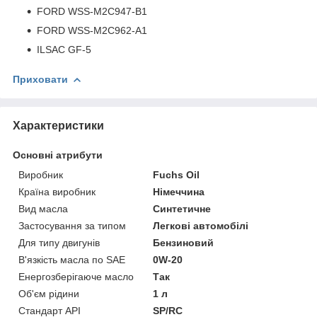
FORD WSS-M2C947-B1
FORD WSS-M2C962-A1
ILSAC GF-5
Приховати
Характеристики
Основні атрибути
Виробник
Fuchs Oil
Країна виробник
Німеччина
Вид масла
Синтетичне
Застосування за типом
Легкові автомобілі
Для типу двигунів
Бензиновий
В'язкість масла по SAE
0W-20
Енергозберігаюче масло
Так
Об'єм рідини
1 л
Стандарт API
SP/RC