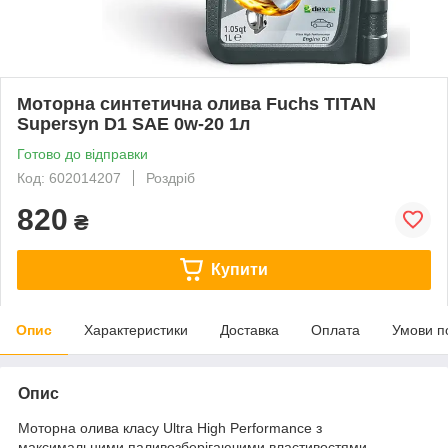
Моторна синтетична олива Fuchs TITAN
Supersyn D1 SAE 0w-20 1л
Готово до відправки
Код: 602014207
Роздріб
820
₴
Купити
Опис
Характеристики
Доставка
Оплата
Умови п
Опис
Моторна олива класу Ultra High Performance з
максимальними паливозберігаючими властивостями,