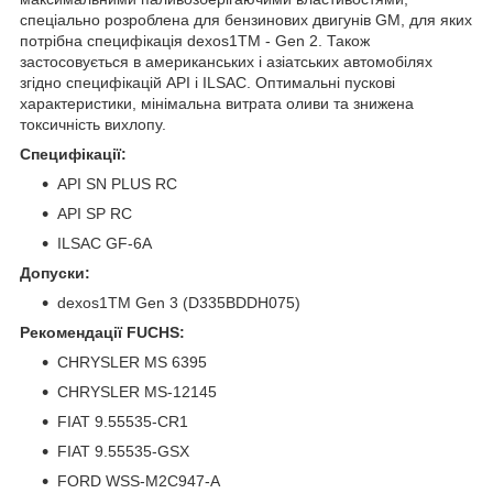
спеціально розроблена для бензинових двигунів GM, для яких
потрібна специфікація dexos1TM - Gen 2. Також
застосовується в американських і азіатських автомобілях
згідно специфікацій API і ILSAC. Оптимальні пускові
характеристики, мінімальна витрата оливи та знижена
токсичність вихлопу.
Специфікації:
API SN PLUS RC
API SP RC
ILSAC GF-6A
Допуски:
dexos1TM Gen 3 (D335BDDH075)
Рекомендації FUCHS:
CHRYSLER MS 6395
CHRYSLER MS-12145
FIAT 9.55535-CR1
FIAT 9.55535-GSX
FORD WSS-M2C947-A